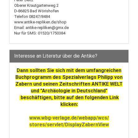
Oberer Krautgartenweg 2
D-86825 Bad Wörishofen
Telefon 08247/8484
www.antike-repliken.de/shop
Email: antike-repliken@gmx.de
Nur für SMS: 01520/1750384
Interesse an Literatur über die Antike?
Dann sollten Sie sich mit dem umfangreichen
Buchprogramm des Spezialverlags Philipp von
Zabern und seinen Zeitschriften ANTIKE WELT
und "Archäologie in Deutschland"
beschäftigen, bitte auf den folgenden Link
klicken:
www.wbg-verlage.de/webapp/wcs/
stores/servlet/DisplayZabernView