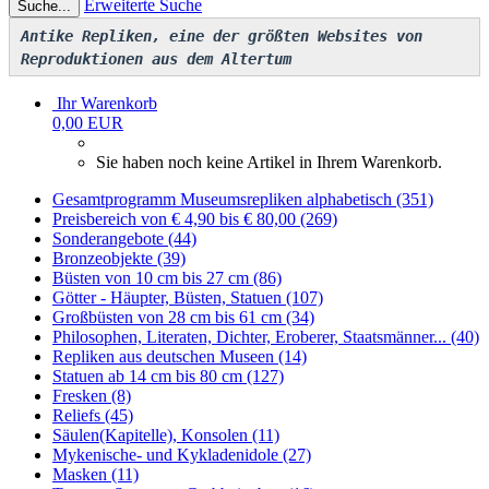
Erweiterte Suche
Suche...
Antike Repliken, eine der größten Websites von
Reproduktionen aus dem Altertum
Ihr Warenkorb
0,00 EUR
Sie haben noch keine Artikel in Ihrem Warenkorb.
Gesamtprogramm Museumsrepliken alphabetisch (351)
Preisbereich von € 4,90 bis € 80,00 (269)
Sonderangebote (44)
Bronzeobjekte (39)
Büsten von 10 cm bis 27 cm (86)
Götter - Häupter, Büsten, Statuen (107)
Großbüsten von 28 cm bis 61 cm (34)
Philosophen, Literaten, Dichter, Eroberer, Staatsmänner... (40)
Repliken aus deutschen Museen (14)
Statuen ab 14 cm bis 80 cm (127)
Fresken (8)
Reliefs (45)
Säulen(Kapitelle), Konsolen (11)
Mykenische- und Kykladenidole (27)
Masken (11)