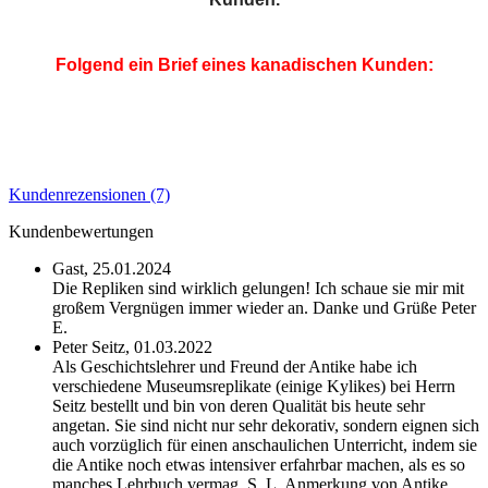
Folgend ein Brief eines kanadischen Kunden:
Diesee E
Eine Plombe am Henkel
trägt die Inschrift
"MUSEUM COPY", Rückseite "HAND MADE IN
GREECE".
ine Plombe am
Kundenrezensionen (7)
Kundenbewertungen
Gast,
25.01.2024
Die Repliken sind wirklich gelungen! Ich schaue sie mir mit
großem Vergnügen immer wieder an. Danke und Grüße Peter
E.
Peter Seitz,
01.03.2022
Als Geschichtslehrer und Freund der Antike habe ich
verschiedene Museumsreplikate (einige Kylikes) bei Herrn
Seitz bestellt und bin von deren Qualität bis heute sehr
angetan. Sie sind nicht nur sehr dekorativ, sondern eignen sich
auch vorzüglich für einen anschaulichen Unterricht, indem sie
die Antike noch etwas intensiver erfahrbar machen, als es so
manches Lehrbuch vermag. S. L. Anmerkung von Antike