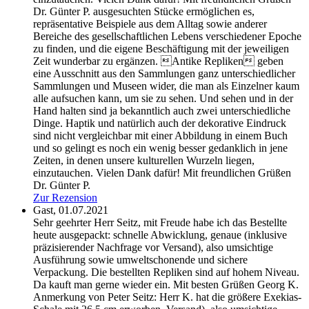
Dr. Günter P.
ausgesuchten Stücke ermöglichen es,
repräsentative Beispiele aus dem Alltag sowie anderer
Bereiche des gesellschaftlichen Lebens verschiedener Epoche
zu finden, und die eigene Beschäftigung mit der jeweiligen
Zeit wunderbar zu ergänzen. Antike Repliken geben
eine Ausschnitt aus den Sammlungen ganz unterschiedlicher
Sammlungen und Museen wider, die man als Einzelner kaum
alle aufsuchen kann, um sie zu sehen. Und sehen und in der
Hand halten sind ja bekanntlich auch zwei unterschiedliche
Dinge. Haptik und natürlich auch der dekorative Eindruck
sind nicht vergleichbar mit einer Abbildung in einem Buch
und so gelingt es noch ein wenig besser gedanklich in jene
Zeiten, in denen unsere kulturellen Wurzeln liegen,
einzutauchen. Vielen Dank dafür! Mit freundlichen Grüßen
Dr. Günter P.
Zur Rezension
Gast,
01.07.2021
Sehr geehrter Herr Seitz, mit Freude habe ich das Bestellte
heute ausgepackt: schnelle Abwicklung, genaue (inklusive
präzisierender Nachfrage vor Versand), also umsichtige
Ausführung sowie umweltschonende und sichere
Verpackung. Die bestellten Repliken sind auf hohem Niveau.
Da kauft man gerne wieder ein. Mit besten Grüßen Georg K.
Anmerkung von Peter Seitz: Herr K. hat die größere Exekias-