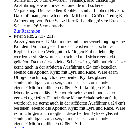
Schale mit 26,5 cm erworben.
Versand), also umsichtige
Ausführung sowie umweltschonende und sichere
Verpackung. Die bestellten Repliken sind auf hohem Niveau.
Da kauft man gerne wieder ein. Mit besten Grüßen Georg K.
Anmerkung von Peter Seitz: Herr K. hat die größere Exekias-
Schale mit 26,5 cm erworben.
Zur Rezension
Peter Seitz,
27.07.2017
Auszug aus einer E-Mail mit freundlicher Genehmigung eines
Kunden: Die Dionysos-Trinkschale ist ein sehr schönes
Replikat, das den Weingott in kräftigen Farben lebendig
werden lässt. Sie wurde sehr schnell und sicher verpackt
geliefert. Da mir diese kleine Schale sehr gefällt, würde ich sie
gerne auch in der größeren Ausführung (24 cm) bestellen,
ebenso die Apollon-Kylix mit Lyra und Rabe. Wäre es im
Übrigen auch möglich, diese beiden Kylikes glasiert
sonderanfertigen zu lassen, damit sie sich zum Trinken
eignen? Mit freundlichen Grüßen S. L.
kräftigen Farben
lebendig werden lässt. Sie wurde sehr schnell und sicher
verpackt geliefert. Da mir diese kleine Schale sehr gefällt,
würde ich sie gerne auch in der größeren Ausführung (24 cm)
bestellen, ebenso die Apollon-Kylix mit Lyra und Rabe. Wäre
es im Übrigen auch möglich, diese beiden Kylikes glasiert
sonderanfertigen zu lassen, damit sie sich zum Trinken
eignen? Mit freundlichen Grüßen S. L.