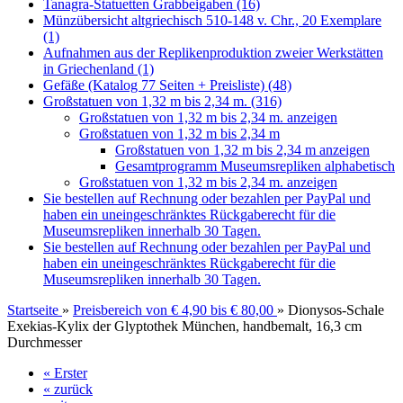
Tanagra-Statuetten Grabbeigaben (16)
Münzübersicht altgriechisch 510-148 v. Chr., 20 Exemplare
(1)
Aufnahmen aus der Replikenproduktion zweier Werkstätten
in Griechenland (1)
Gefäße (Katalog 77 Seiten + Preisliste) (48)
Großstatuen von 1,32 m bis 2,34 m. (316)
Großstatuen von 1,32 m bis 2,34 m. anzeigen
Großstatuen von 1,32 m bis 2,34 m
Großstatuen von 1,32 m bis 2,34 m anzeigen
Gesamtprogramm Museumsrepliken alphabetisch
Großstatuen von 1,32 m bis 2,34 m. anzeigen
Sie bestellen auf Rechnung oder bezahlen per PayPal und
haben ein uneingeschränktes Rückgaberecht für die
Museumsrepliken innerhalb 30 Tagen.
Sie bestellen auf Rechnung oder bezahlen per PayPal und
haben ein uneingeschränktes Rückgaberecht für die
Museumsrepliken innerhalb 30 Tagen.
Startseite
»
Preisbereich von € 4,90 bis € 80,00
»
Dionysos-Schale
Exekias-Kylix der Glyptothek München, handbemalt, 16,3 cm
Durchmesser
« Erster
« zurück