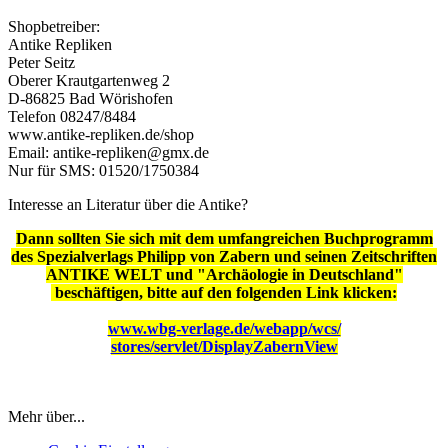
Shopbetreiber:
Antike Repliken
Peter Seitz
Oberer Krautgartenweg 2
D-86825 Bad Wörishofen
Telefon 08247/8484
www.antike-repliken.de/shop
Email: antike-repliken@gmx.de
Nur für SMS: 01520/1750384
Interesse an Literatur über die Antike?
Dann sollten Sie sich mit dem umfangreichen Buchprogramm
des Spezialverlags Philipp von Zabern und seinen Zeitschriften
ANTIKE WELT und "Archäologie in Deutschland"
beschäftigen, bitte auf den folgenden Link klicken:
www.wbg-verlage.de/webapp/wcs/
stores/servlet/DisplayZabernView
Mehr über...