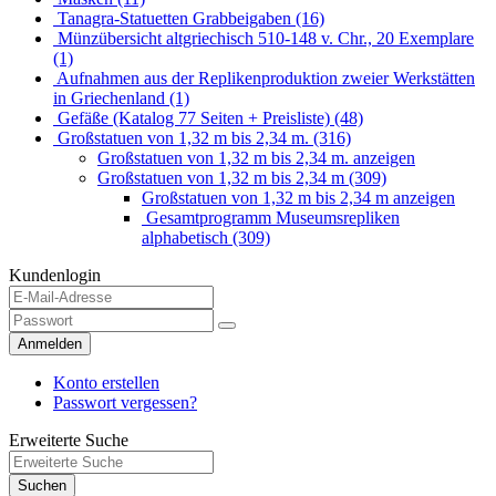
Tanagra-Statuetten Grabbeigaben (16)
Münzübersicht altgriechisch 510-148 v. Chr., 20 Exemplare
(1)
Aufnahmen aus der Replikenproduktion zweier Werkstätten
in Griechenland (1)
Gefäße (Katalog 77 Seiten + Preisliste) (48)
Großstatuen von 1,32 m bis 2,34 m. (316)
Großstatuen von 1,32 m bis 2,34 m. anzeigen
Großstatuen von 1,32 m bis 2,34 m (309)
Großstatuen von 1,32 m bis 2,34 m anzeigen
Gesamtprogramm Museumsrepliken
alphabetisch (309)
Kundenlogin
Anmelden
Konto erstellen
Passwort vergessen?
Erweiterte Suche
Suchen