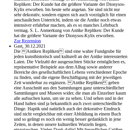
Repliken: Der Kunde hat die größere Variante der Dionysos-
Kylix erworben.
bis heute sehr angetan. Sie sind nicht nur
sehr dekorativ, sondern eignen sich auch vorzüglich für einen
anschaulichen Unterricht, indem sie die Antike noch etwas
intensiver erfahrbar machen, als es so manches Lehrbuch
vermag. S. L. Anmerkung von Antike Repliken: Der Kunde
hat die größere Variante der Dionysos-Kylix erworben.
Zur Rezension
Gast,
30.12.2021
Die Antiken Repliken sind eine wahre Fundgrube für
jeden kunsthistorisch und kulturell an der Antike interessierten
Laien. Die Vielzahl der ausgesuchten Stücke ermöglichen es,
repräsentative Beispiele aus dem Alltag sowie anderer
Bereiche des gesellschaftlichen Lebens verschiedener Epoche
zu finden, und die eigene Beschäftigung mit der jeweiligen
Zeit wunderbar zu ergänzen. Antike Repliken geben
eine Ausschnitt aus den Sammlungen ganz unterschiedlicher
Sammlungen und Museen wider, die man als Einzelner kaum
alle aufsuchen kann, um sie zu sehen. Und sehen und in der
Hand halten sind ja bekanntlich auch zwei unterschiedliche
Dinge. Haptik und natürlich auch der dekorative Eindruck
sind nicht vergleichbar mit einer Abbildung in einem Buch
und so gelingt es noch ein wenig besser gedanklich in jene
Zeiten, in denen unsere kulturellen Wurzeln liegen,
einzutauchen. Vielen Dank dafür! Mit freundlichen Grüßen