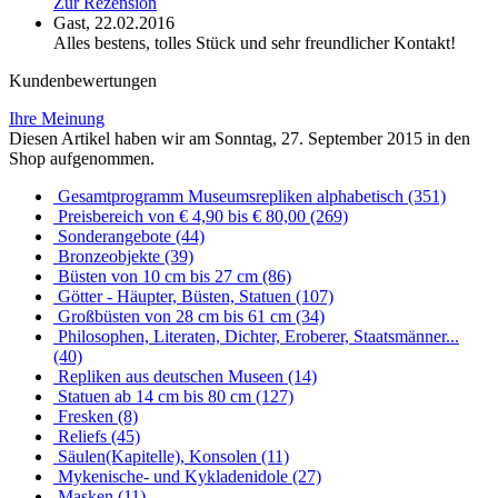
Zur Rezension
Gast,
22.02.2016
Alles bestens, tolles Stück und sehr freundlicher Kontakt!
Kundenbewertungen
Ihre Meinung
Diesen Artikel haben wir am Sonntag, 27. September 2015 in den
Shop aufgenommen.
Gesamtprogramm Museumsrepliken alphabetisch (351)
Preisbereich von € 4,90 bis € 80,00 (269)
Sonderangebote (44)
Bronzeobjekte (39)
Büsten von 10 cm bis 27 cm (86)
Götter - Häupter, Büsten, Statuen (107)
Großbüsten von 28 cm bis 61 cm (34)
Philosophen, Literaten, Dichter, Eroberer, Staatsmänner...
(40)
Repliken aus deutschen Museen (14)
Statuen ab 14 cm bis 80 cm (127)
Fresken (8)
Reliefs (45)
Säulen(Kapitelle), Konsolen (11)
Mykenische- und Kykladenidole (27)
Masken (11)