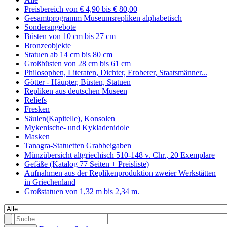
Preisbereich von € 4,90 bis € 80,00
Gesamtprogramm Museumsrepliken alphabetisch
Sonderangebote
Büsten von 10 cm bis 27 cm
Bronzeobjekte
Statuen ab 14 cm bis 80 cm
Großbüsten von 28 cm bis 61 cm
Philosophen, Literaten, Dichter, Eroberer, Staatsmänner...
Götter - Häupter, Büsten, Statuen
Repliken aus deutschen Museen
Reliefs
Fresken
Säulen(Kapitelle), Konsolen
Mykenische- und Kykladenidole
Masken
Tanagra-Statuetten Grabbeigaben
Münzübersicht altgriechisch 510-148 v. Chr., 20 Exemplare
Gefäße (Katalog 77 Seiten + Preisliste)
Aufnahmen aus der Replikenproduktion zweier Werkstätten
in Griechenland
Großstatuen von 1,32 m bis 2,34 m.