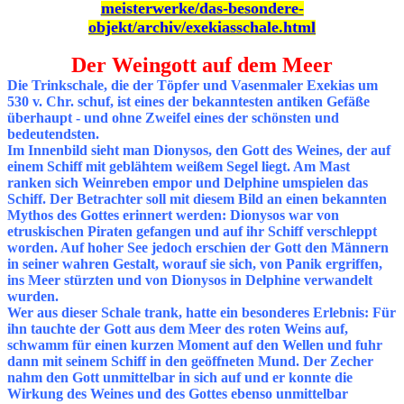
meisterwerke/das-besondere-
objekt/archiv/exekiasschale.html
Der Weingott auf dem Meer
Die Trinkschale, die der Töpfer und Vasenmaler Exekias um
530 v. Chr. schuf, ist eines der bekanntesten antiken Gefäße
überhaupt - und ohne Zweifel eines der schönsten und
bedeutendsten.
Im Innenbild sieht man Dionysos, den Gott des Weines, der auf
einem Schiff mit geblähtem weißem Segel liegt. Am Mast
ranken sich Weinreben empor und Delphine umspielen das
Schiff. Der Betrachter soll mit diesem Bild an einen bekannten
Mythos des Gottes erinnert werden: Dionysos war von
etruskischen Piraten gefangen und auf ihr Schiff verschleppt
worden. Auf hoher See jedoch erschien der Gott den Männern
in seiner wahren Gestalt, worauf sie sich, von Panik ergriffen,
ins Meer stürzten und von Dionysos in Delphine verwandelt
wurden.
Wer aus dieser Schale trank, hatte ein besonderes Erlebnis: Für
ihn tauchte der Gott aus dem Meer des roten Weins auf,
schwamm für einen kurzen Moment auf den Wellen und fuhr
dann mit seinem Schiff in den geöffneten Mund. Der Zecher
nahm den Gott unmittelbar in sich auf und er konnte die
Wirkung des Weines und des Gottes ebenso unmittelbar