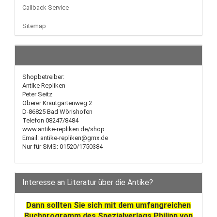
Callback Service
Sitemap
Shopbetreiber:
Antike Repliken
Peter Seitz
Oberer Krautgartenweg 2
D-86825 Bad Wörishofen
Telefon 08247/8484
www.antike-repliken.de/shop
Email: antike-repliken@gmx.de
Nur für SMS: 01520/1750384
Interesse an Literatur über die Antike?
Dann sollten Sie sich mit dem umfangreichen
Buchprogramm des Spezialverlags Philipp von