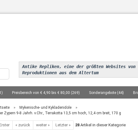
Sprache auswählen
Antike Repliken, eine der größten Websites von
Reproduktionen aus dem Altertum
1)
Preisbereich von € 4,90 bis € 80,00 (269)
Sonderangebote (44)
Br
Konto erstellen
Passwort vergesse
n von 28 cm bis 61 cm (34)
Philosophen, Literaten, Dichter, Eroberer, Staatsmä
»
»
tseite
Mykenische- und Kykladenidole
ter Zypern 9-8 Jahrh. v.Chr., Terrakotta 13,5 cm hoch, 12,4 cm breit, 170 g
Reliefs (45)
Säulen(Kapitelle), Konsolen (11)
Mykenische- und Kykladeni
Erster
« zurück
weiter »
Letzter »
28
Artikel in dieser Kategorie
cht altgriechisch 510-148 v. Chr., 20 Exemplare (1)
Aufnahmen aus der Replik