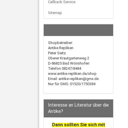
Callback Service
Sitemap
Shopbetreiber:
Antike Repliken
Peter Seitz
Oberer Krautgartenweg 2
D-86825 Bad Wörishofen
Telefon 08247/8484
www.antike-repliken.de/shop
Email: antike-repliken@gmx.de
Nur für SMS: 01520/1750384
Interesse an Literatur über die
Antike?
Dann sollten Sie sich mit