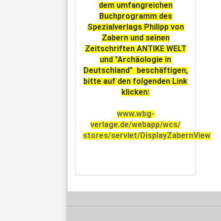
dem umfangreichen
Buchprogramm des
Spezialverlags Philipp von
Zabern und seinen
Zeitschriften ANTIKE WELT
und "Archäologie in
Deutschland" beschäftigen,
bitte auf den folgenden Link
klicken:
www.wbg-
verlage.de/webapp/wcs/
stores/servlet/DisplayZabernView