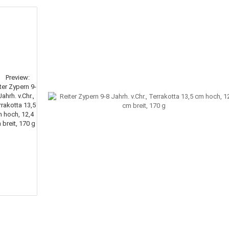
tatuen von 1,32 m bis 2,34 m. (316)
 BEZAHLEN PER PAYPAL UND HABEN EIN UNEINGESCHRÄNKTES RÜCKGABERECHT