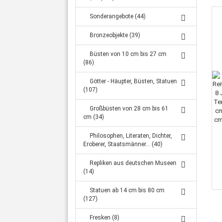
Gefäße (Katalog 77 Seiten + Preisliste) (48)
Großs
Sonderangebote (44)
SIE BESTELLEN AUF RECHNUNG ODER
Bronzeobjekte (39)
Büsten von 10 cm bis 27 cm
(86)
Götter - Häupter, Büsten, Statuen
(107)
Großbüsten von 28 cm bis 61
cm (34)
Philosophen, Literaten, Dichter,
Eroberer, Staatsmänner... (40)
Repliken aus deutschen Museen
(14)
Statuen ab 14 cm bis 80 cm
(127)
Fresken (8)