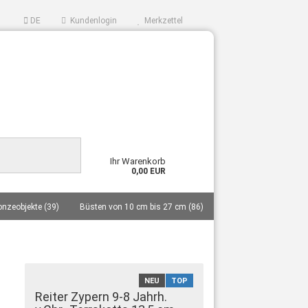
DE
Kundenlogin
Merkzettel
Ihr Warenkorb
0,00 EUR
onzeobjekte (39)
Büsten von 10 cm bis 27 cm (86)
n?
nner... (40)
Repliken aus deutschen Museen (14)
dole (27)
Masken (11)
NEU
TOP
enproduktion zweier Werkstätten in Griechenland (1)
Reiter Zypern 9-8 Jahrh.