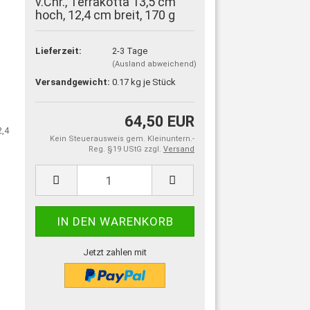
v.Chr., Terrakotta 13,5 cm
hoch, 12,4 cm breit, 170 g
 FÜR DIE MUSEUMSREPLIKEN INNERHALB 30 TAGEN.
Lieferzeit:
2-3 Tage
(Ausland abweichend)
Versandgewicht:
0.17
kg je Stück
64,50 EUR
Kein Steuerausweis gem. Kleinuntern.-
Reg. §19 UStG zzgl.
Versand
Jetzt zahlen mit