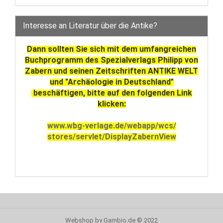
Interesse an Literatur über die Antike?
Dann sollten Sie sich mit dem umfangreichen
Buchprogramm des Spezialverlags Philipp von
Zabern und seinen Zeitschriften ANTIKE WELT
und "Archäologie in Deutschland"
beschäftigen, bitte auf den folgenden Link
klicken:
www.wbg-verlage.de/webapp/wcs/
stores/servlet/DisplayZabernView
Webshop
by Gambio.de © 2022