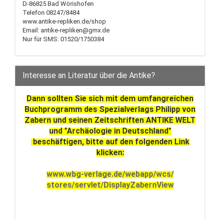
D-86825 Bad Wörishofen
Telefon 08247/8484
www.antike-repliken.de/shop
Email: antike-repliken@gmx.de
Nur für SMS: 01520/1750384
Interesse an Literatur über die Antike?
Dann sollten Sie sich mit dem umfangreichen
Buchprogramm des Spezialverlags Philipp von
Zabern und seinen Zeitschriften ANTIKE WELT
und "Archäologie in Deutschland"
beschäftigen, bitte auf den folgenden Link
klicken:
www.wbg-verlage.de/webapp/wcs/
stores/servlet/DisplayZabernView